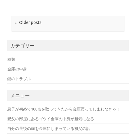
Post navigation
←
Older posts
カテゴリー
種類
金庫の中身
鍵のトラブル
メニュー
息子が初めて100点を取ってきたから金庫買ってしまわなきゃ！
親父の部屋にあるゴツイ金庫の中身が超気になる
自分の最後の歯を金庫にしまっている祖父の話